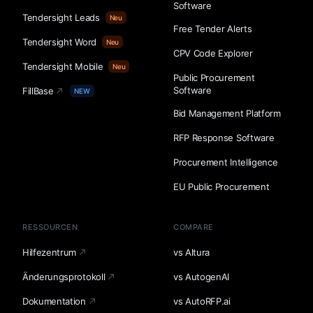
Software
Tendersight Leads
Neu
Free Tender Alerts
Tendersight Word
Neu
CPV Code Explorer
Tendersight Mobile
Neu
Public Procurement
Software
FillBase
NEW
Bid Management Platform
RFP Response Software
Procurement Intelligence
EU Public Procurement
RESSOURCEN
COMPARE
Hilfezentrum
vs Altura
Änderungsprotokoll
vs AutogenAI
Dokumentation
vs AutoRFP.ai