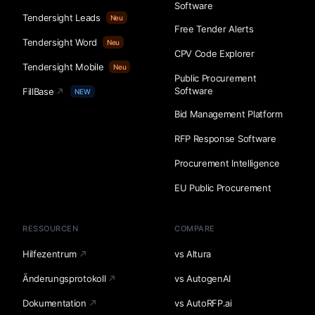
Software
Tendersight Leads
Neu
Free Tender Alerts
Tendersight Word
Neu
CPV Code Explorer
Tendersight Mobile
Neu
Public Procurement
Software
FillBase
NEW
Bid Management Platform
RFP Response Software
Procurement Intelligence
EU Public Procurement
RESSOURCEN
COMPARE
Hilfezentrum
vs Altura
Änderungsprotokoll
vs AutogenAI
Dokumentation
vs AutoRFP.ai