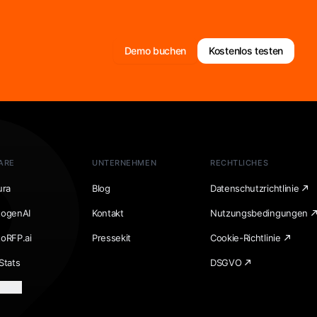
Demo buchen
Kostenlos testen
ARE
UNTERNEHMEN
RECHTLICHES
ura
Blog
Datenschutzrichtlinie
togenAI
Kontakt
Nutzungsbedingungen
toRFP.ai
Pressekit
Cookie-Richtlinie
Stats
DSGVO
laden