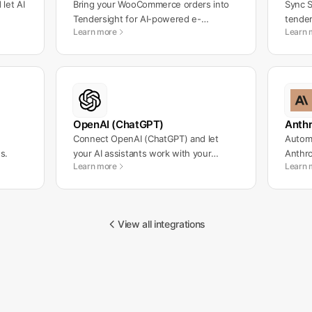
let AI
Bring your WooCommerce orders into
Sync S
Tendersight for AI-powered e-
tende
Learn more
Learn 
commerce operations.
workf
OpenAI (ChatGPT)
Anthr
Connect OpenAI (ChatGPT) and let
Automa
s.
your AI assistants work with your
Anthro
Learn more
Learn 
messages automatically.
workf
View all integrations