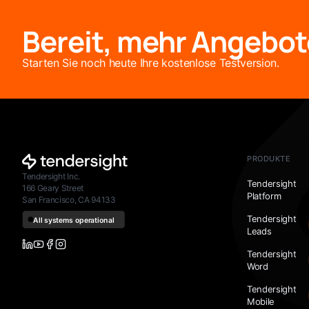
Bereit, mehr Angebot
Starten Sie noch heute Ihre kostenlose Testversion.
PRODUKTE
Tendersight Inc.
Tendersight
166 Geary Street
Platform
San Francisco, CA 94133
Tendersight
Leads
Tendersight
Word
Tendersight
Mobile