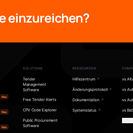
e einzureichen?
SOLUTIONS
RESSOURCEN
COMP
Tender
Hilfezentrum
vs Alt
Management
Änderungsprotokoll
vs Au
Software
Neu
Free Tender Alerts
Dokumentation
vs Au
CPV Code Explorer
Systemstatus
vs Bid
Neu
Public Procurement
Mehr 
Software
Neu