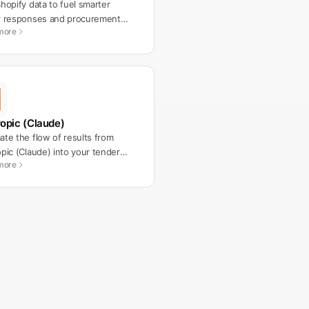
hopify data to fuel smarter
r responses and procurement
more
lows.
opic (Claude)
te the flow of results from
pic (Claude) into your tender
more
lows.