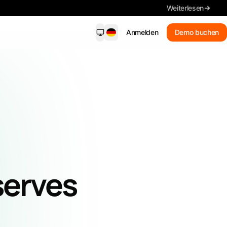
Weiterlesen
Anmelden
Demo buchen
dersight Mobile
NEU
ende Benachrichtigungen, wichtige
ls, Suche und Fristen – auf Ihrem
on.
Neue Treffer
Erhalten Sie passende
Benachrichtigungen
Zusammenfassung
serves
Lesen Sie die wichtigsten Details
Ausschreibungen suchen
In Alltagssprache suchen
Jede Frist im Blick behalten.