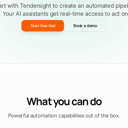
rt with Tendersight to create an automated pipel
Füllen Sie eine
ieren
Ausschreibungsvorlage aus
men
 Your AI assistants get real-time access to act on
n
Entdecken Sie Tendersight Word
Entd
Start free trial
Book a demo
What you can do
Powerful automation capabilities out of the box.