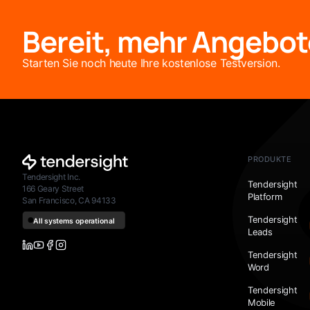
Bereit, mehr Angebot
Starten Sie noch heute Ihre kostenlose Testversion.
PRODUKTE
Tendersight Inc.
Tendersight
166 Geary Street
Platform
San Francisco, CA 94133
Tendersight
Leads
Tendersight
Word
Tendersight
Mobile