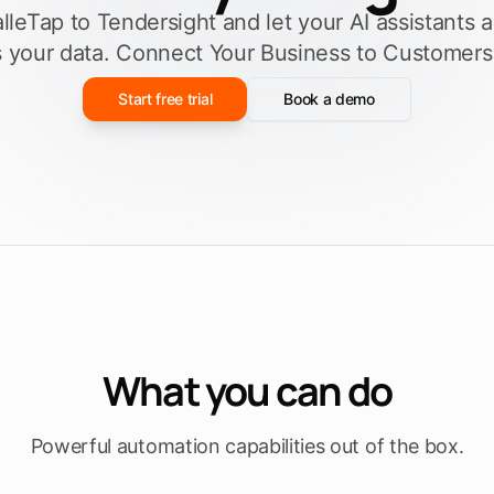
leTap to Tendersight and let your AI assistants a
Füllen Sie eine
ieren
Ausschreibungsvorlage aus
men
 your data. Connect Your Business to Customers
n
Entdecken Sie Tendersight Word
Entd
Start free trial
Book a demo
What you can do
Powerful automation capabilities out of the box.