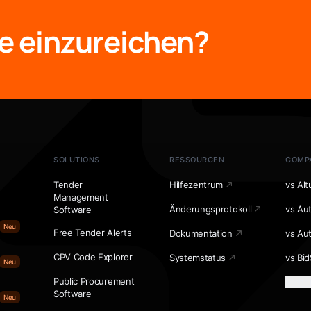
e einzureichen?
SOLUTIONS
RESSOURCEN
COMP
Tender
Hilfezentrum
vs Alt
Management
Änderungsprotokoll
vs Au
Software
Neu
Free Tender Alerts
Dokumentation
vs Au
CPV Code Explorer
Systemstatus
vs Bid
Neu
Public Procurement
Mehr 
Software
Neu