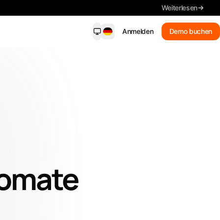
Weiterlesen
Anmelden
Demo buchen
dersight Mobile
NEU
ende Benachrichtigungen, wichtige
ls, Suche und Fristen – auf Ihrem
on.
Neue Treffer
Erhalten Sie passende
Benachrichtigungen
Zusammenfassung
tomate
Lesen Sie die wichtigsten Details
Ausschreibungen suchen
In Alltagssprache suchen
Jede Frist im Blick behalten.