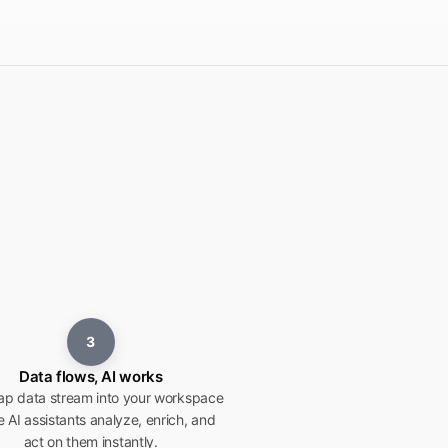
3
Data flows, AI works
ap data stream into your workspace
 AI assistants analyze, enrich, and
act on them instantly.