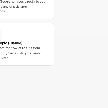
Google activities directly to your
sight AI assistants.
more
opic (Claude)
te the flow of results from
pic (Claude) into your tender
more
lows.