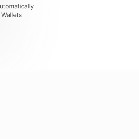
Überprüfen Sie die Fristen
utomatically
 Wallets
ecken Sie Tendersight Mobile