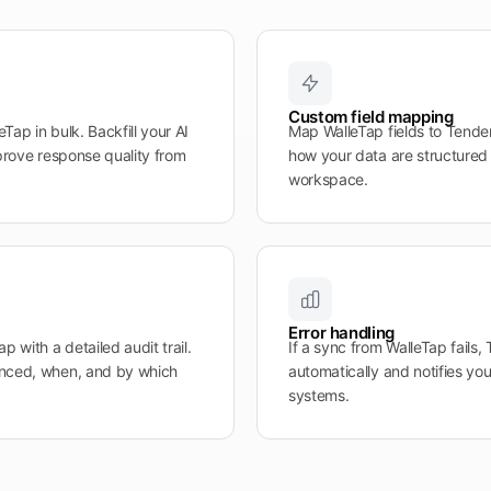
Custom field mapping
eTap in bulk. Backfill your AI
Map WalleTap fields to Tender
prove response quality from
how your data are structured 
workspace.
Error handling
 with a detailed audit trail.
If a sync from WalleTap fails, 
ynced, when, and by which
automatically and notifies yo
systems.