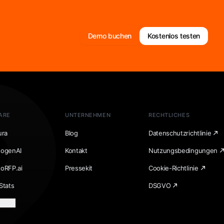
Demo buchen
Kostenlos testen
ARE
UNTERNEHMEN
RECHTLICHES
ura
Blog
Datenschutzrichtlinie
togenAI
Kontakt
Nutzungsbedingungen
toRFP.ai
Pressekit
Cookie-Richtlinie
Stats
DSGVO
laden