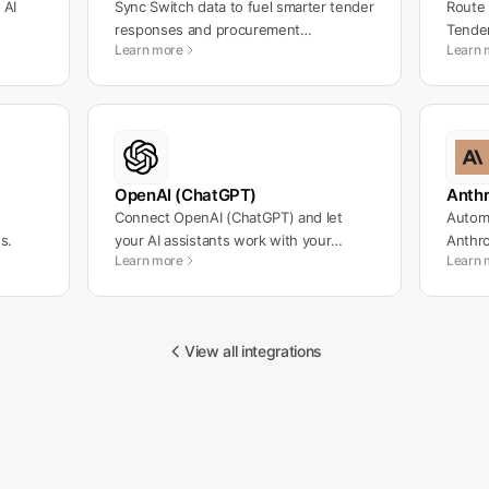
 AI
Sync Switch data to fuel smarter tender
Route 
responses and procurement
Tender
Learn more
Learn 
workflows.
OpenAI (ChatGPT)
Anthr
Connect OpenAI (ChatGPT) and let
Automa
s.
your AI assistants work with your
Anthro
Learn more
Learn 
messages automatically.
workf
View all integrations