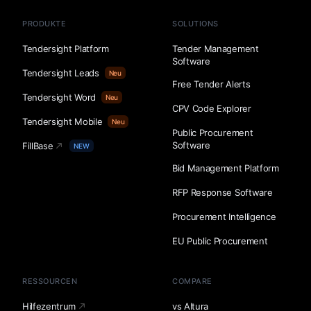
PRODUKTE
SOLUTIONS
Tendersight Platform
Tender Management
Software
Tendersight Leads
Neu
Free Tender Alerts
Tendersight Word
Neu
CPV Code Explorer
Tendersight Mobile
Neu
Public Procurement
Software
FillBase
NEW
Bid Management Platform
RFP Response Software
Procurement Intelligence
EU Public Procurement
RESSOURCEN
COMPARE
Hilfezentrum
vs Altura