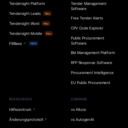
Tendersight Platform
Tender Management
Software
Tendersight Leads
Neu
Free Tender Alerts
Tendersight Word
Neu
CPV Code Explorer
Tendersight Mobile
Neu
Public Procurement
Software
FillBase
NEW
Bid Management Platform
RFP Response Software
Procurement Intelligence
EU Public Procurement
RESSOURCEN
COMPARE
Hilfezentrum
vs Altura
Änderungsprotokoll
vs AutogenAI