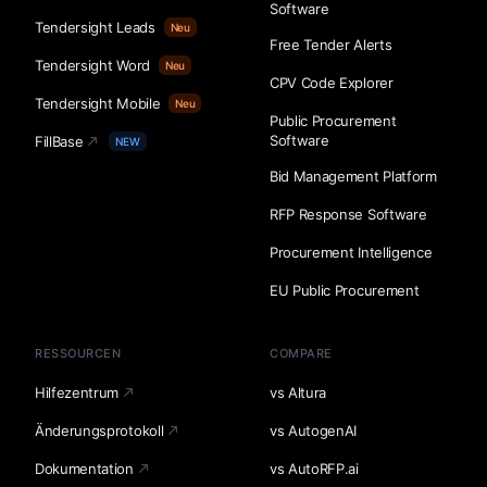
Software
Tendersight Leads
Neu
Free Tender Alerts
Tendersight Word
Neu
CPV Code Explorer
Tendersight Mobile
Neu
Public Procurement
Software
FillBase
NEW
Bid Management Platform
RFP Response Software
Procurement Intelligence
EU Public Procurement
RESSOURCEN
COMPARE
Hilfezentrum
vs Altura
Änderungsprotokoll
vs AutogenAI
Dokumentation
vs AutoRFP.ai