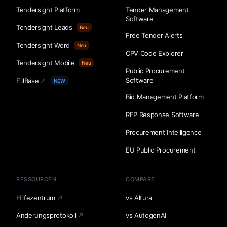
Tendersight Platform
Tender Management
Software
Tendersight Leads
Neu
Free Tender Alerts
Tendersight Word
Neu
CPV Code Explorer
Tendersight Mobile
Neu
Public Procurement
Software
FillBase
NEW
Bid Management Platform
RFP Response Software
Procurement Intelligence
EU Public Procurement
RESSOURCEN
COMPARE
Hilfezentrum
vs Altura
Änderungsprotokoll
vs AutogenAI