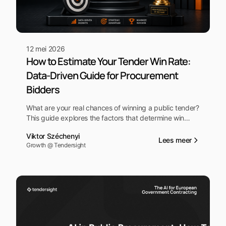
12 mei 2026
How to Estimate Your Tender Win Rate:
Data-Driven Guide for Procurement
Bidders
What are your real chances of winning a public tender?
This guide explores the factors that determine win
rates in EU procurement and shows you how to use our
Viktor Széchenyi
free Win Rate Estimator to assess your competitive
Lees meer
Growth @ Tendersight
position.