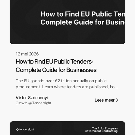
12 mei 2026
How to Find EU Public Tenders:
Complete Guide for Businesses
The EU spends over €2 trillion annually on public
procurement. Learn where tenders are published, how
to search effectively, and how to build a sustainable
Viktor Széchenyi
tender pipeline for your business.
Lees meer
Growth @ Tendersight