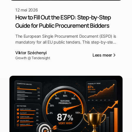
12 mei 2026
How to Fill Out the ESPD: Step-by-Step
Guide for Public Procurement Bidders
The European Single Procurement Document (ESPD) is
mandatory for all EU public tenders. This step-by-step
tutorial shows you exactly how to complete each
Viktor Széchenyi
section — from exclusion grounds to selection criteria
Lees meer
Growth @ Tendersight
— so your bid is compliant from day one.