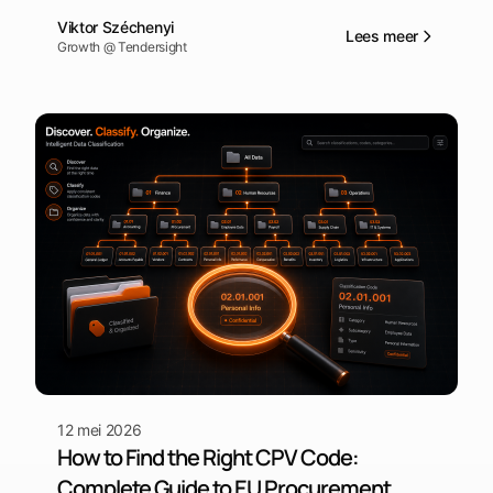
every cost component — from preparation time to bid
Viktor Széchenyi
guarantees — and shows you how to use our free Bid
Lees meer
Growth @ Tendersight
Cost Calculator.
12 mei 2026
How to Find the Right CPV Code:
Complete Guide to EU Procurement