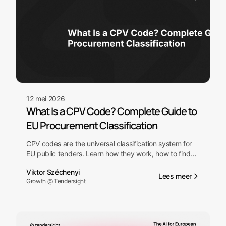
12 mei 2026
What Is a CPV Code? Complete Guide to
EU Procurement Classification
CPV codes are the universal classification system for
EU public tenders. Learn how they work, how to find
yours, and how to use them to discover relevant
Viktor Széchenyi
procurement opportunities across Europe.
Lees meer
Growth @ Tendersight