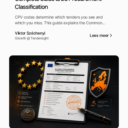
Classification
CPV codes determine which tenders you see and
which you miss. This guide explains the Common
Procurement Vocabulary system, shows you how to
Viktor Széchenyi
find the right codes for your business, and how to use
Lees meer
Growth @ Tendersight
our free CPV Explorer tool.