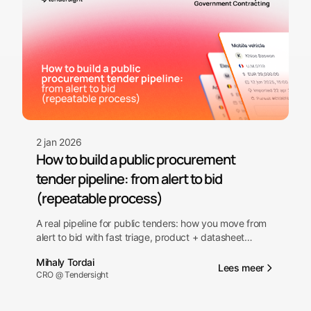
2 jan 2026
How to build a public procurement
tender pipeline: from alert to bid
(repeatable process)
A real pipeline for public tenders: how you move from
alert to bid with fast triage, product + datasheet
mapping, a compliance matrix, and error-free
Mihaly Tordai
submission.
Lees meer
CRO @ Tendersight