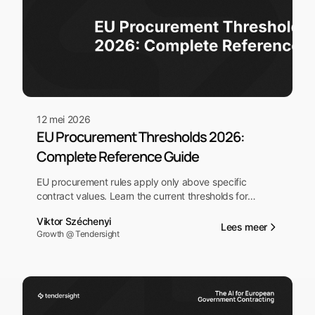
12 mei 2026
EU Procurement Thresholds 2026:
Complete Reference Guide
EU procurement rules apply only above specific
contract values. Learn the current thresholds for
central government, sub-central authorities, and
Viktor Széchenyi
utilities — and what changes when they're exceeded.
Lees meer
Growth @ Tendersight