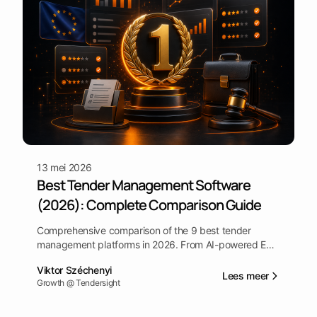
13 mei 2026
Best Tender Management Software
(2026): Complete Comparison Guide
Comprehensive comparison of the 9 best tender
management platforms in 2026. From AI-powered EU
procurement tools to enterprise source-to-pay suites
Viktor Széchenyi
— features, pricing, and honest assessments to help
Lees meer
Growth @ Tendersight
you choose.