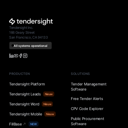
Tendersight Inc.
166 Geary Street
San Francisco, CA 94133
PRODUCTEN
SOLUTIONS
Tendersight Platform
Tender Management
Software
Tendersight Leads
Nieuw
Free Tender Alerts
Tendersight Word
Nieuw
CPV Code Explorer
Tendersight Mobile
Nieuw
Public Procurement
Software
FillBase
NEW