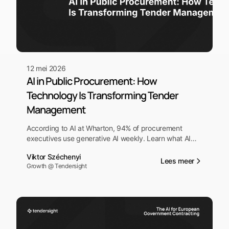
12 mei 2026
AI in Public Procurement: How
Technology Is Transforming Tender
Management
According to AI at Wharton, 94% of procurement
executives use generative AI weekly. Learn what AI
actually does in public procurement, what's
Viktor Széchenyi
overhyped, and how it levels the playing field for
Lees meer
Growth @ Tendersight
SMEs.