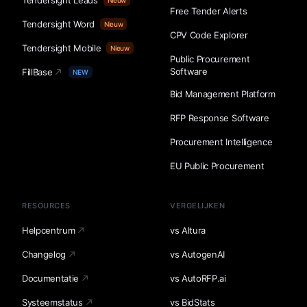
Tendersight Leads
Nieuw
Free Tender Alerts
Tendersight Word
Nieuw
CPV Code Explorer
Tendersight Mobile
Nieuw
Public Procurement
Software
FillBase
NEW
Bid Management Platform
RFP Response Software
Procurement Intelligence
EU Public Procurement
RESOURCES
VERGELIJKEN
Helpcentrum
vs Altura
Changelog
vs AutogenAI
Documentatie
vs AutoRFP.ai
Systeemstatus
vs BidStats