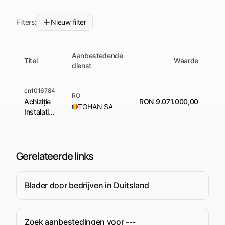
Filters:
Nieuw filter
Aanbestedende
Titel
Waarde
dienst
cn1016784
RO
Achiziție
RON 9.071.000,00
A
TOHAN SA
Instalatie
gâtuire
Necking-
IN
(Mașină
Gerelateerde links
de înaltă
precizie
cu control
Blader door bedrijven in Duitsland
CNC)
Zoek aanbestedingen voor ---