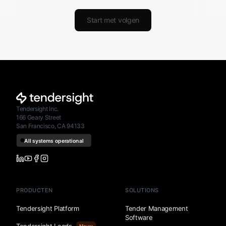
Start met volgen
Tendersight Inc.
166 Geary Street
San Francisco, CA 94133
PRODUCTEN
SOLUTIONS
Tendersight Platform
Tender Management
Software