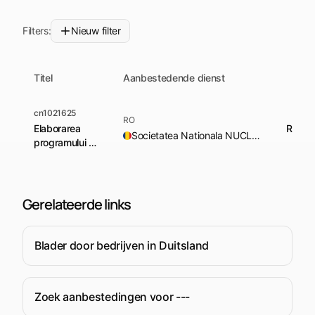
Filters:
Nieuw filter
Titel
Aanbestedende dienst
cn1021625
RO
Elaborarea
RON 1
Societatea Nationala NUCLEARELECTRICA S.A.
programului de
conservare a
sistemelor/
componentelor
Unitatii 1 CNE
Gerelateerde links
Cernavoda pe
perioada
retehnologizarii
Blader door bedrijven in Duitsland
si asistenta
tehnica in
implementarea
Zoek aanbestedingen voor ---
acestuia la
CNE