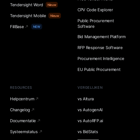
Tendersight Word
Nieuw
CPV Code Explorer
Tendersight Mobile
Nieuw
Public Procurement
Software
FillBase
NEW
Bid Management Platform
RFP Response Software
Procurement Intelligence
EU Public Procurement
RESOURCES
VERGELIJKEN
Helpcentrum
vs Altura
Changelog
vs AutogenAI
Documentatie
vs AutoRFP.ai
Systeemstatus
vs BidStats