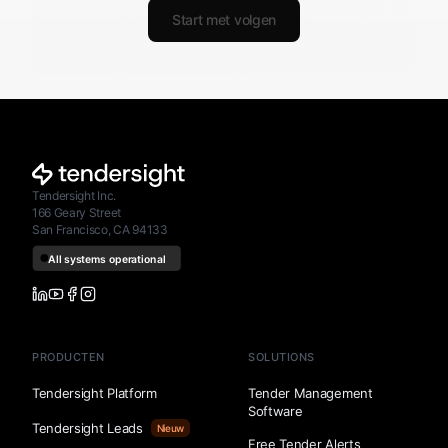
Start met volgen
Tendersight Inc.
166 Geary Street
San Francisco, CA 94133
PRODUCTEN
SOLUTIONS
Tendersight Platform
Tender Management
Software
Tendersight Leads
Nieuw
Free Tender Alerts