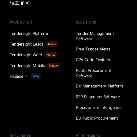
PRODUCTEN
SOLUTIONS
Tendersight Platform
Tender Management
Software
Tendersight Leads
Nieuw
Free Tender Alerts
Tendersight Word
Nieuw
CPV Code Explorer
Tendersight Mobile
Nieuw
Public Procurement
Software
FillBase
NEW
Bid Management Platform
RFP Response Software
Procurement Intelligence
EU Public Procurement
RESOURCES
VERGELIJKEN