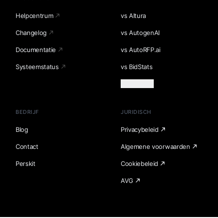
Helpcentrum
vs Altura
Changelog
vs AutogenAI
Documentatie
vs AutoRFP.ai
Systeemstatus
vs BidStats
Meer laden
BEDRIJF
JURIDISCH
Blog
Privacybeleid
Contact
Algemene voorwaarden
Perskit
Cookiebeleid
AVG