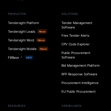
PRODUCTEN
SOLUTIONS
Tendersight Platform
Tender Management
Software
Tendersight Leads
Nieuw
Free Tender Alerts
Tendersight Word
Nieuw
CPV Code Explorer
Tendersight Mobile
Nieuw
Public Procurement
Software
FillBase
NEW
Bid Management Platform
RFP Response Software
Procurement Intelligence
EU Public Procurement
RESOURCES
VERGELIJKEN