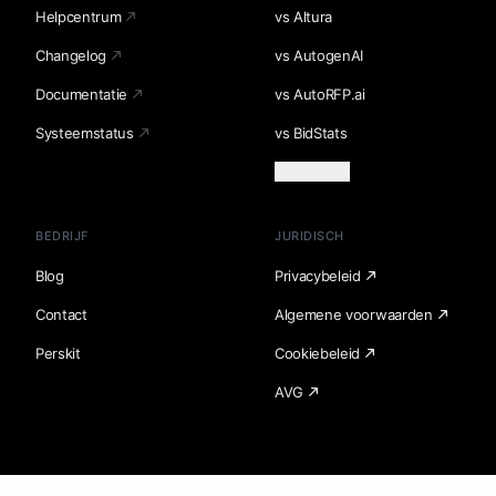
Helpcentrum
vs Altura
Changelog
vs AutogenAI
Documentatie
vs AutoRFP.ai
Systeemstatus
vs BidStats
Meer laden
BEDRIJF
JURIDISCH
Blog
Privacybeleid
Contact
Algemene voorwaarden
Perskit
Cookiebeleid
AVG