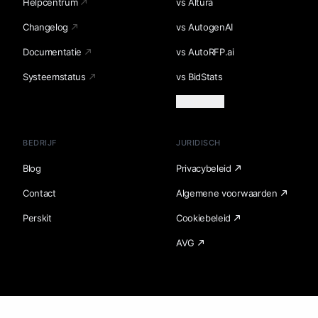
Helpcentrum
vs Altura
Changelog
vs AutogenAI
Documentatie
vs AutoRFP.ai
Systeemstatus
vs BidStats
Meer laden
BEDRIJF
JURIDISCH
Blog
Privacybeleid
Contact
Algemene voorwaarden
Perskit
Cookiebeleid
AVG