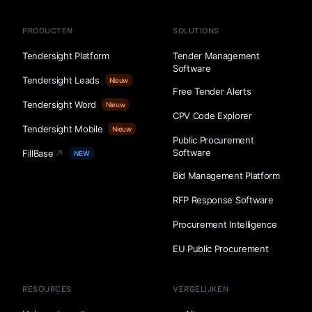
PRODUCTEN
SOLUTIONS
Tendersight Platform
Tender Management
Software
Tendersight Leads
Nieuw
Free Tender Alerts
Tendersight Word
Nieuw
CPV Code Explorer
Tendersight Mobile
Nieuw
Public Procurement
Software
FillBase
NEW
Bid Management Platform
RFP Response Software
Procurement Intelligence
EU Public Procurement
RESOURCES
VERGELIJKEN