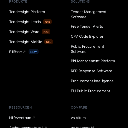
PRODUKTE
SOLUTIONS
Tendersight Platform
Tender Management
Software
Tendersight Leads
Neu
Free Tender Alerts
Tendersight Word
Neu
CPV Code Explorer
Tendersight Mobile
Neu
Public Procurement
Software
FillBase
NEW
Bid Management Platform
RFP Response Software
Procurement Intelligence
EU Public Procurement
RESSOURCEN
COMPARE
Hilfezentrum
vs Altura
Änderungsprotokoll
vs AutogenAI