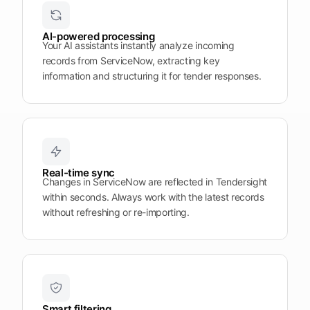
sélection
AI-powered processing
Ouvrir
Explorer
Explorez
Your AI assistants instantly analyze incoming
Explorez la
Tendersight
Tendersight
Tendersight
records from ServiceNow, extracting key
plateforme
Leads
Word
Mobile
information and structuring it for tender responses.
Real-time sync
Changes in ServiceNow are reflected in Tendersight
within seconds. Always work with the latest records
without refreshing or re-importing.
Smart filtering