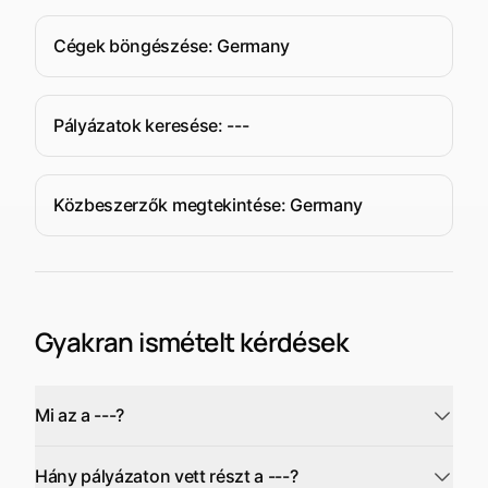
calibrare și
certificare)
Cégek böngészése: Germany
pentru
sistemul
containerizat
Pályázatok keresése: ---
HAUX –
STARMED
2000/5,5
Közbeszerzők megtekintése: Germany
Gyakran ismételt kérdések
Mi az a ---?
Hány pályázaton vett részt a ---?