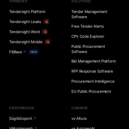
TERMÉKEK
SOLUTIONS
Tendersight Platform
Tender Management
Software
Tendersight Leads
Új
Free Tender Alerts
Tendersight Word
Új
CPV Code Explorer
Tendersight Mobile
Új
Public Procurement
Software
FillBase
NEW
Bid Management Platform
RFP Response Software
Procurement Intelligence
EU Public Procurement
ERŐFORRÁSOK
COMPARE
Súgóközpont
vs Altura
Változásnapló
vs AutogenAI