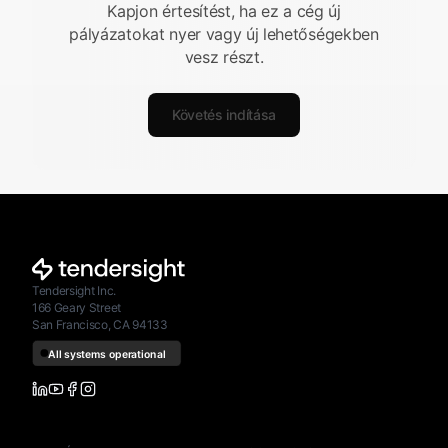
Kapjon értesítést, ha ez a cég új
pályázatokat nyer vagy új lehetőségekben
vesz részt.
Követés indítása
Tendersight Inc.
166 Geary Street
San Francisco, CA 94133