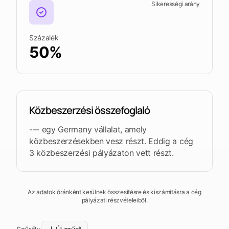
Sikerességi arány
fel a
Leads
Tendersight
Tendersight
platformot
megnyitása
Word-ot
Mobile-t
Százalék
50%
Közbeszerzési összefoglaló
--- egy Germany vállalat, amely
közbeszerzésekben vesz részt. Eddig a cég
3 közbeszerzési pályázaton vett részt.
Az adatok óránként kerülnek összesítésre és kiszámításra a cég
pályázati részvételeiből.