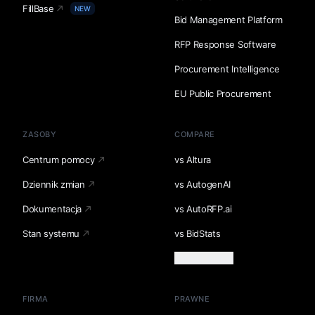
FillBase
NEW
Bid Management Platform
RFP Response Software
Procurement Intelligence
EU Public Procurement
ZASOBY
COMPARE
Centrum pomocy
vs Altura
Dziennik zmian
vs AutogenAI
Dokumentacja
vs AutoRFP.ai
Stan systemu
vs BidStats
Załaduj więcej
FIRMA
PRAWNE