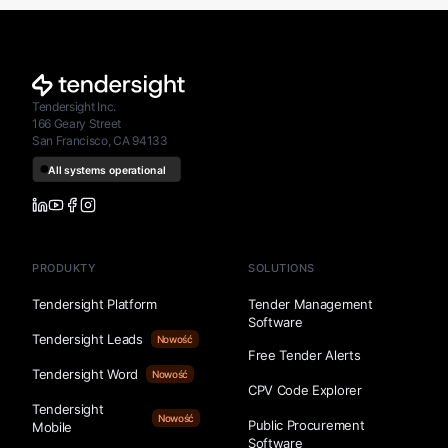
Tendersight Inc.
166 Geary Street
San Francisco, CA 94133
PRODUKTY
SOLUTIONS
Tendersight Platform
Tender Management
Software
Tendersight Leads
Nowość
Free Tender Alerts
Tendersight Word
Nowość
CPV Code Explorer
Tendersight
Nowość
Public Procurement
Mobile
Software