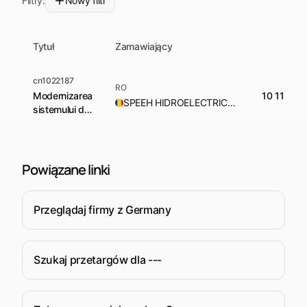
Filtry:
Nowy filtr
Tytuł
Zamawiający
cn1022187
RO
Modernizarea
10 119 4
SPEEH HIDROELECTRICA SA
sistemului de
diagnoză și
monitorizare
CHE PORȚILE
DE FIER I;
Powiązane linki
Przeglądaj firmy z Germany
Szukaj przetargów dla ---