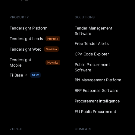
PRODUKTY
SOLUTIONS
Tendersight Platform
Tender Management
Software
Tendersight Leads
Novinka
Free Tender Alerts
Tendersight Word
Novinka
CPV Code Explorer
Tendersight
Novinka
Public Procurement
Mobile
Software
FillBase
NEW
Bid Management Platform
RFP Response Software
Procurement Intelligence
EU Public Procurement
ZDROJE
COMPARE