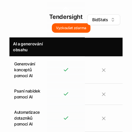
Tendersight
BidStats
Vyzkoušet zdarma
AI a generování
obsahu
Generování
konceptů
pomocí AI
Psaní nabídek
pomocí AI
Automatizace
dotazníků
pomocí AI