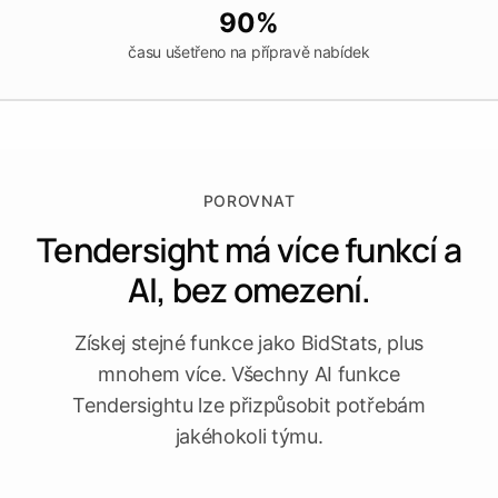
platformu
Leads
Word
Mobile
90%
času ušetřeno na přípravě nabídek
POROVNAT
Tendersight má více funkcí a
AI, bez omezení.
Získej stejné funkce jako BidStats, plus
mnohem více. Všechny AI funkce
Tendersightu lze přizpůsobit potřebám
jakéhokoli týmu.