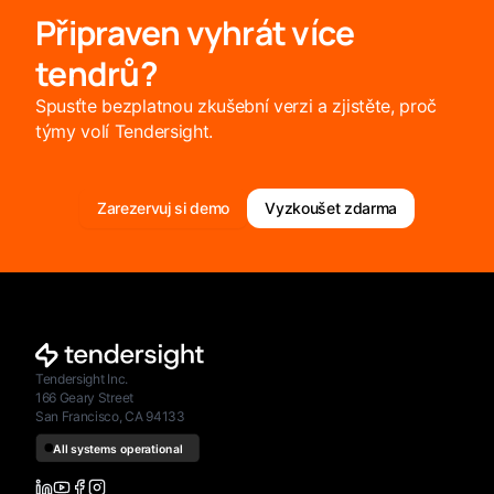
Připraven vyhrát více
tendrů?
Spusťte bezplatnou zkušební verzi a zjistěte, proč
týmy volí Tendersight.
Zarezervuj si demo
Vyzkoušet zdarma
Tendersight Inc.
166 Geary Street
San Francisco, CA 94133