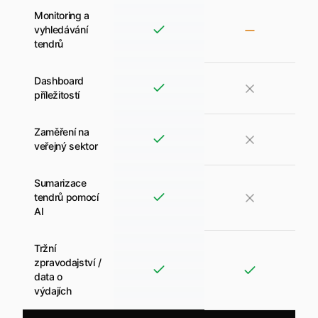
Monitoring a
vyhledávání
tendrů
Dashboard
příležitostí
Zaměření na
veřejný sektor
Sumarizace
tendrů pomocí
AI
Tržní
zpravodajství /
data o
výdajích