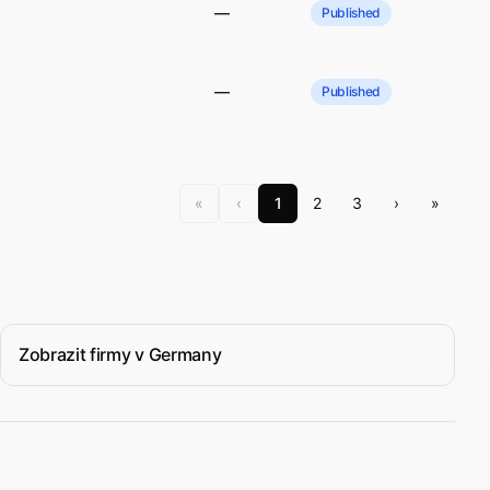
—
Published
—
Published
«
‹
1
2
3
›
»
Zobrazit firmy v Germany