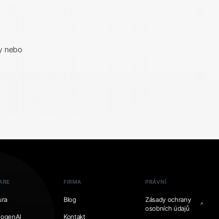
y nebo
ARE
FIRMA
PRÁVNÍ
ura
Blog
Zásady ochrany
osobních údajů
togenAI
Kontakt