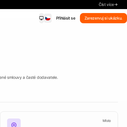
Číst více
Přihlásit se
Zarezervuj si ukázku.
dersight Mobile
NOVINKA
ornění na shody, klíčové údaje,
edávání a termíny — ve vašem
onu.
Nové shody
ené smlouvy a časté dodavatele.
Dostávejte upozornění na shody
Shrnutí
Přečtěte si klíčové údaje
Hledat zakázky
Vyhledávejte běžnými slovy
Mějte všechny termíny na
Místo
očích.