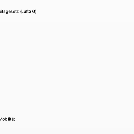
itsgesetz (LuftSiG)
obilität