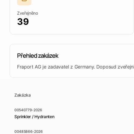
Zboží
Materiály, zařízení a služby
Zveřejněno
Prozkoumat platformu
Otevřít Tendersight Lea
Stavby
39
Stavby, renovace a údržba
Služby
Poradenství, inženýrství a další služby
Přehled zakázek
Fraport AG je zadavatel z Germany. Doposud zveřejni
Zakázka
00540779-2026
Sprinkler / Hydranten
00485866-2026