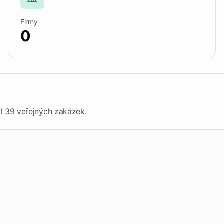
Firmy
ds
Prozkoumat Tendersight Word
Proz
0
l 39 veřejných zakázek.