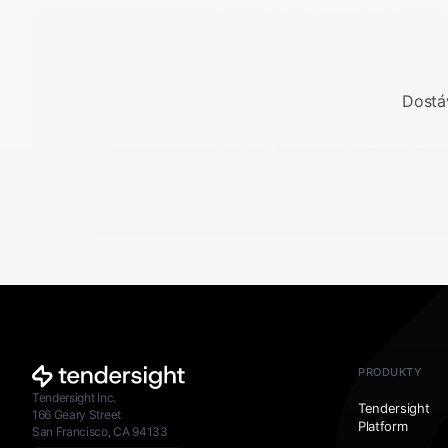
Dostá
PRODUKTY
Tendersight Inc.
Tendersight
166 Geary Street
Platform
San Francisco, CA 94133