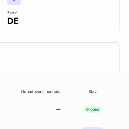
Kontrolujte termíny
Země
koumat Tendersight Mobile
DE
Odhadovaná hodnota
Stav
—
Ongoing