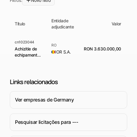
Filtros:
Novo filtro
Entidade
Título
Valor
adjudicante
cn1023044
RO
Achizitie de
RON 3.630.000,00
A
IOR S.A.
echipamente
de inalta
productivitate
Links relacionados
Ver empresas de Germany
Pesquisar licitações para ---