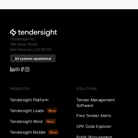
Tendersight Inc.
166 Geary Street
San Francisco, CA 94133
PRODUTOS
SOLUTIONS
Tendersight Platform
Tender Management
Software
Tendersight Leads
Novo
Free Tender Alerts
Tendersight Word
Novo
CPV Code Explorer
Tendersight Mobile
Novo
Public Procurement