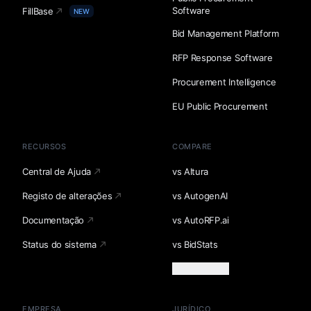
Software
FillBase
NEW
Bid Management Platform
RFP Response Software
Procurement Intelligence
EU Public Procurement
RECURSOS
COMPARE
Central de Ajuda
vs Altura
Registo de alterações
vs AutogenAI
Documentação
vs AutoRFP.ai
Status do sistema
vs BidStats
Carregar mais
EMPRESA
JURÍDICO